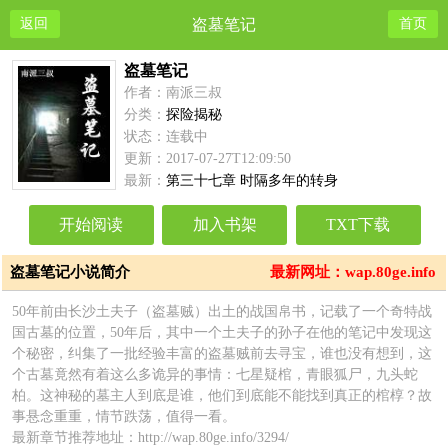
返回
盗墓笔记
首页
盗墓笔记
作者：南派三叔
分类：
探险揭秘
状态：连载中
更新：2017-07-27T12:09:50
最新：
第三十七章 时隔多年的转身
开始阅读
加入书架
TXT下载
盗墓笔记小说简介
最新网址：wap.80ge.info
50年前由长沙土夫子（盗墓贼）出土的战国帛书，记载了一个奇特战
国古墓的位置，50年后，其中一个土夫子的孙子在他的笔记中发现这
个秘密，纠集了一批经验丰富的盗墓贼前去寻宝，谁也没有想到，这
个古墓竟然有着这么多诡异的事情：七星疑棺，青眼狐尸，九头蛇
柏。这神秘的墓主人到底是谁，他们到底能不能找到真正的棺椁？故
事悬念重重，情节跌荡，值得一看。
最新章节推荐地址：http://wap.80ge.info/3294/