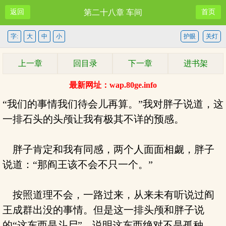
返回
第二十八章 车间
首页
字:
大
中
小
护眼
关灯
上一章
回目录
下一章
进书架
最新网址：wap.80ge.info
“我们的事情我们待会儿再算。”我对胖子说道，这
一排石头的头颅让我有极其不详的预感。
胖子肯定和我有同感，两个人面面相觑，胖子
说道：“那阎王该不会不只一个。”
按照道理不会，一路过来，从来未有听说过阎
王成群出没的事情。但是这一排头颅和胖子说
的“这东西是斗尸”，说明这东西绝对不是孤种。