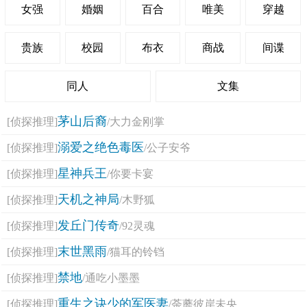
女强
婚姻
百合
唯美
穿越
贵族
校园
布衣
商战
间谍
同人
文集
茅山后裔
[侦探推理]
/大力金刚掌
溺爱之绝色毒医
[侦探推理]
/公子安爷
星神兵王
[侦探推理]
/你要卡宴
天机之神局
[侦探推理]
/木野狐
发丘门传奇
[侦探推理]
/92灵魂
末世黑雨
[侦探推理]
/猫耳的铃铛
禁地
[侦探推理]
/通吃小墨墨
重生之诀少的军医妻
[侦探推理]
/荼蘼彼岸未央