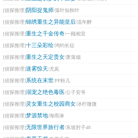
阴阳捉鬼师
[侦探推理]
/落叶知秋叶
锦绣重生之异能皇后
[侦探推理]
/流年醉
重生之千金传奇
[侦探推理]
/一顾相宜
十三朵彩绘
[侦探推理]
/鸿钧长征
重生之天定贵女
[侦探推理]
/萧落烟
迷雾惊天
[侦探推理]
/尤岚
系统在末世
[侦探推理]
/PP粉儿
溺宠之绝色毒医
[侦探推理]
/公子安爷
灵女重生之校园商女
[侦探推理]
/冰柠微微
梦源禁地
[侦探推理]
/海雨淋
无限世界旅行者
[侦探推理]
/东坡肘子48