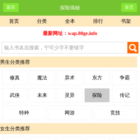
返回
探险揭秘
首页
首页
分类
全本
排行
书架
最新网址：wap.80ge.info
男生分类推荐
修真
魔法
异术
东方
争霸
武侠
未来
灵异
探险
传记
特种
网游
竞技
女生分类推荐