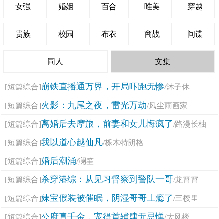
女强
婚姻
百合
唯美
穿越
贵族
校园
布衣
商战
间谍
同人
文集
崩铁直播通万界，开局吓跑无惨
[短篇综合]
/沐子休
火影：九尾之夜，雷光万劫
[短篇综合]
/风尘雨画家
离婚后去摩旅，前妻和女儿悔疯了
[短篇综合]
/路漫长柚
我以道心越仙凡
[短篇综合]
/栎木特朗格
婚后潮涌
[短篇综合]
/澜笙
杀穿港综：从见习督察到警队一哥
[短篇综合]
/龙霄霄
妹宝假装被催眠，阴湿哥哥上瘾了
[短篇综合]
/三樱里
公府真千金，宠得首辅肆无忌惮
[短篇综合]
/大风楼