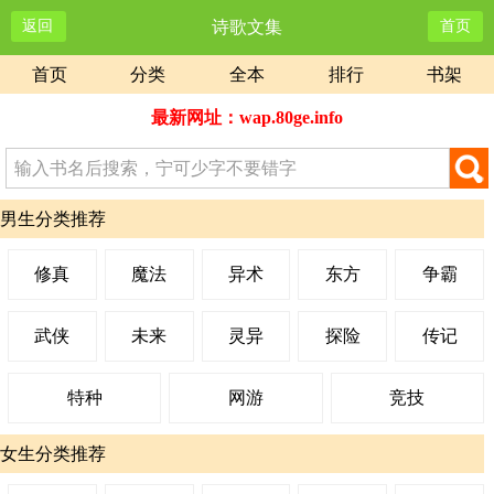
返回
诗歌文集
首页
首页
分类
全本
排行
书架
最新网址：wap.80ge.info
男生分类推荐
修真
魔法
异术
东方
争霸
武侠
未来
灵异
探险
传记
特种
网游
竞技
女生分类推荐