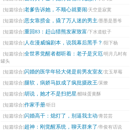
老爹告诉她，不顺心就要闹
[短篇综合]
/天空是寂寞
恶女靠捞金，撬了万人迷的男主
[短篇综合]
/墨墨是墨爷
重回83：赶山猎熊发家致富
[短篇综合]
/下水道蚊子
人在漫威编剧本，说我幕后黑手？
[短篇综合]
/阳下杨
全世界觉醒者都听着：老子是灾厄
[短篇综合]
/明月几时有
罐头
闪婚的医学年轻大佬是前男友室友
[短篇综合]
/玄玉草莓
腿软，病娇马奴成了疯批摄政王
[短篇综合]
/苿燎
胡说，她才不是扫把星
[短篇综合]
/醋味蛋黄酥
作家手册
[短篇综合]
/听日
闪婚高干：熄灯了，别逼我主动
[短篇综合]
/青芸芸
超神：刚觉醒系统，聊天群来了
[短篇综合]
/帝俊有话说