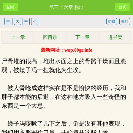
返回
第三十六章 脱出
首页
字:
大
中
小
护眼
关灯
上一章
回目录
下一章
进书架
最新网址：wap.80ge.info
尸骨堆的很高，堆出水面之上的骨骼干燥而且脆
弱，被矮子冯一捏就化为尘埃。
被人骨呛成这样实在是不是愉快的经历，我和
胖子都本能的后退，在这种地方吸入一些奇怪的
东西是一个大忌。
矮子冯咳嗽了几下之后，倒是没有其他表现，
我们用衣服围住口鼻，开始拨开这些人骨。