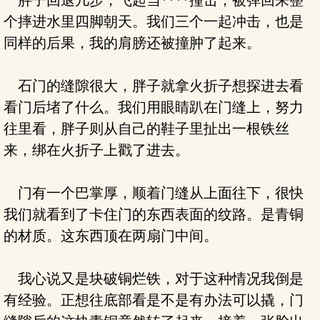
胖子回退几步，飞起当****撞击，被弹回来整
个摔进水里四脚朝天。我们三个一起冲击，也是
同样的后果，我的肩膀还被撞肿了起来。
石门的缝隙很大，胖子就拿火折子想探进去看
看门后堵了什么。我们用眼睛趴在门缝上，努力
往里看，胖子则从自己的鞋子里扯出一根铁丝
来，绑在火折子上戳了进去。
门有一个巴掌厚，顺着门缝从上面往下，很快
我们就看到了卡住门的东西表面的纹路。是青铜
的材质。这东西顶在两扇门中间。
我心说又是块破铜烂铁，对于这种情况我倒是
有经验。正想往底部看是不是有办法可以撬，门