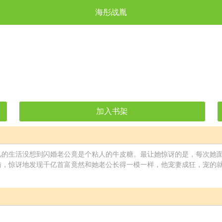
海彤战胤
加入书架
凡的生活没想到闪婚老公竟是个粘人的牛皮糖。最让她惊讶的是，每次她
访，惊讶地发现千亿首富竟然和她老公长得一模一样，他宠妻成狂，宠的