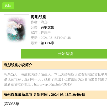
返回
海彤战胤
作者：海彤
分类：
诗歌文集
状态：连载中
更新：2024-03-18T10:49:48
最新：
第3086章
开始阅读
海彤战胤小说简介
相亲当天，海彤就闪婚了陌生人。本以为婚后应该过着相敬如宾且平
是说运气好，直到有一天，她看了莞城千亿首富因为宠妻而出名的采
最新章节推荐地址：http://wap.80ge.info/89815/
海彤战胤最新章节 更新时间：2024-03-18T10:49:48
第3086章