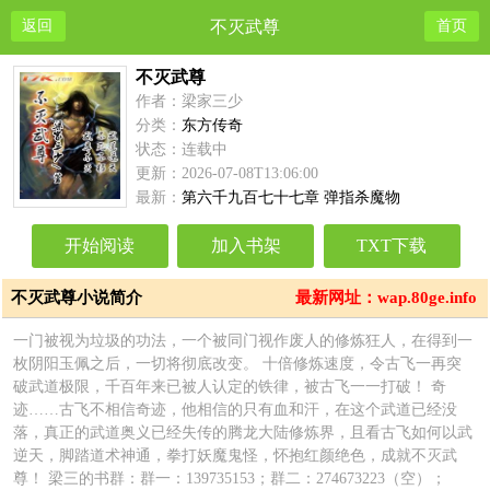
返回
不灭武尊
首页
不灭武尊
作者：梁家三少
分类：
东方传奇
状态：连载中
更新：2026-07-08T13:06:00
最新：
第六千九百七十七章 弹指杀魔物
开始阅读
加入书架
TXT下载
不灭武尊小说简介
最新网址：wap.80ge.info
一门被视为垃圾的功法，一个被同门视作废人的修炼狂人，在得到一
枚阴阳玉佩之后，一切将彻底改变。 十倍修炼速度，令古飞一再突
破武道极限，千百年来已被人认定的铁律，被古飞一一打破！ 奇
迹……古飞不相信奇迹，他相信的只有血和汗，在这个武道已经没
落，真正的武道奥义已经失传的腾龙大陆修炼界，且看古飞如何以武
逆天，脚踏道术神通，拳打妖魔鬼怪，怀抱红颜绝色，成就不灭武
尊！ 梁三的书群：群一：139735153；群二：274673223（空）；