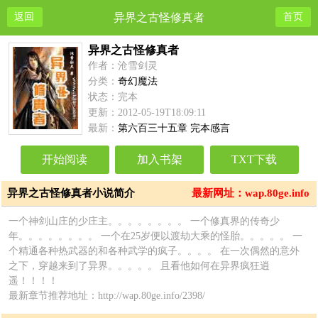
返回
异界之古怪修真者
首页
异界之古怪修真者
作者：沧雪剑灵
分类：
奇幻魔法
状态：完本
更新：2012-05-19T18:09:11
最新：
第六百三十五章 完本感言
开始阅读
加入书架
TXT下载
异界之古怪修真者小说简介
最新网址：wap.80ge.info
一个神剑山庄的少庄主。。。。。。。。 一个修真界的传奇少
年。。。。。。。。 一个在25岁便以渡劫大乘的怪胎。。。。。 一
个精通各种热武器的和各种武学的疯子。。。。 在一次偶然的意外
之下，穿越来到了异界。。。。。 且看他如何在异界疯狂逍
遥！！！！
最新章节推荐地址：http://wap.80ge.info/2398/