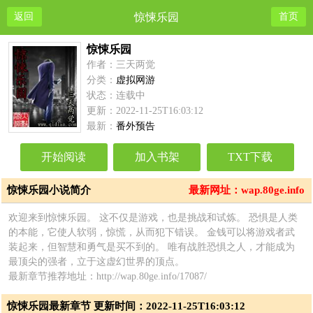
返回
惊悚乐园
首页
惊悚乐园
作者：三天两觉
分类：
虚拟网游
状态：连载中
更新：2022-11-25T16:03:12
最新：
番外预告
开始阅读
加入书架
TXT下载
惊悚乐园小说简介
最新网址：wap.80ge.info
欢迎来到惊悚乐园。 这不仅是游戏，也是挑战和试炼。 恐惧是人类
的本能，它使人软弱，惊慌，从而犯下错误。 金钱可以将游戏者武
装起来，但智慧和勇气是买不到的。 唯有战胜恐惧之人，才能成为
最顶尖的强者，立于这虚幻世界的顶点。
最新章节推荐地址：http://wap.80ge.info/17087/
惊悚乐园最新章节 更新时间：2022-11-25T16:03:12