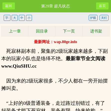
返回
第29章 超凡状态
首页
字:
大
中
小
护眼
关灯
上一章
回目录
下一页
进书架
最新网址：wap.80ge.info
死寂林副本前，聚集的2级玩家越来越多，下副
本的玩家小队也是络绎不绝。
最新章节全文阅读
www.QiuSHU.cc
因为来的2级玩家很多，不少人都在一旁开始摆
摊叫卖。
“上好的0级普通装备，走过路过别错过，有了
好装备才能下死寂林，装备有限，快来抢购。”