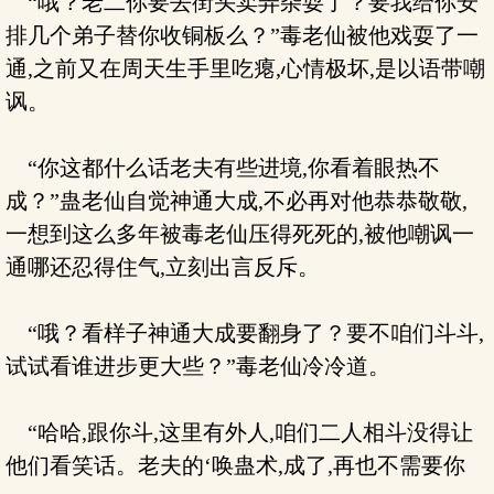
“哦？老二你要去街头卖弄杂耍了？要我给你安
排几个弟子替你收铜板么？”毒老仙被他戏耍了一
通,之前又在周天生手里吃瘪,心情极坏,是以语带嘲
讽。
“你这都什么话老夫有些进境,你看着眼热不
成？”蛊老仙自觉神通大成,不必再对他恭恭敬敬,
一想到这么多年被毒老仙压得死死的,被他嘲讽一
通哪还忍得住气,立刻出言反斥。
“哦？看样子神通大成要翻身了？要不咱们斗斗,
试试看谁进步更大些？”毒老仙冷冷道。
“哈哈,跟你斗,这里有外人,咱们二人相斗没得让
他们看笑话。老夫的‘唤蛊术,成了,再也不需要你