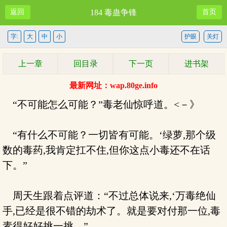
返回
184 毒蛊争锋
首页
字:
大
中
小
护眼
关灯
上一章
回目录
下一页
进书架
最新网址：wap.80ge.info
“不可能怎么可能？”毒老仙惊呼道。<－》
“有什么不可能？一切皆有可能。‘绿萝,那个级
数的毒药,我肯定扛不住,但你这点小毒还不在话
下。”
周天生跟着点评道：“不过总体说来,‘万毒绝仙
手,已经是很不错的劫术了。就是要对付那一位,毒
素得好好挑一挑。”